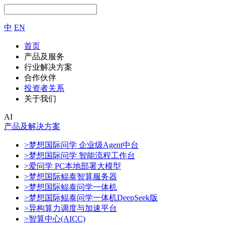
中
EN
首页
产品及服务
行业解决方案
合作伙伴
投资者关系
关于我们
AI
产品及解决方案
>梦想国际问学 企业级Agent中台
>梦想国际问学 智能流程工作台
>爱问学 PC本地部署大模型
>梦想国际鲲泰智算服务器
>梦想国际鲲泰问学一体机
>梦想国际鲲泰问学一体机DeepSeek版
>异构算力调度与加速平台
>智算中心(AICC)