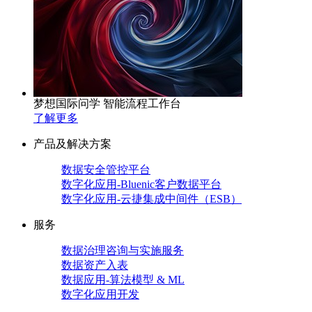
梦想国际问学 智能流程工作台
了解更多
产品及解决方案
数据安全管控平台
数字化应用-Bluenic客户数据平台
数字化应用-云捷集成中间件（ESB）
服务
数据治理咨询与实施服务
数据资产入表
数据应用-算法模型 & ML
数字化应用开发