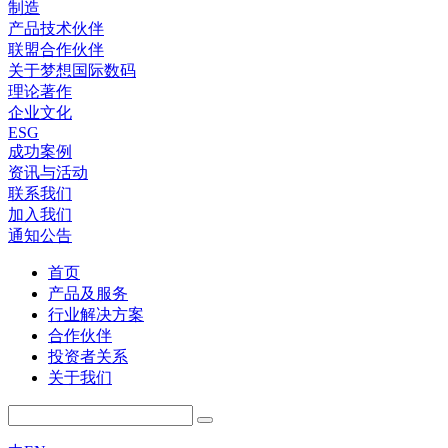
制造
产品技术伙伴
联盟合作伙伴
关于梦想国际数码
理论著作
企业文化
ESG
成功案例
资讯与活动
联系我们
加入我们
通知公告
首页
产品及服务
行业解决方案
合作伙伴
投资者关系
关于我们