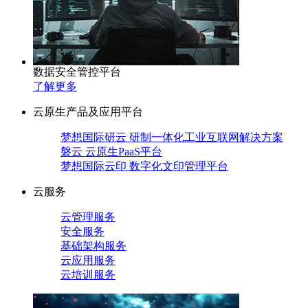
数据安全管控平台
了解更多
云原生产品及应用平台
梦想国际研云 研制一体化工业互联网解决方案
磐云 云原生PaaS平台
梦想国际云印 数字化文印管理平台
云服务
云管理服务
安全服务
基础架构服务
云应用服务
云培训服务