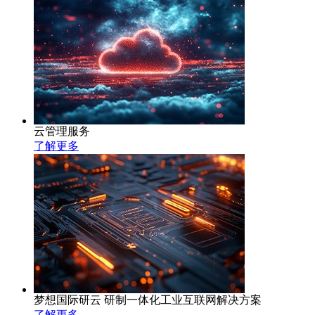
云管理服务
了解更多
梦想国际研云 研制一体化工业互联网解决方案
了解更多